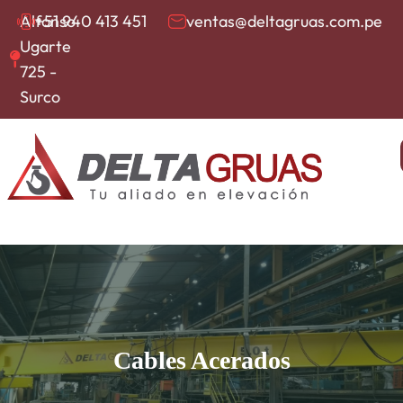
Alfonso
+51 940 413 451
ventas@deltagruas.com.pe
Ugarte
725 -
Surco
Cables Acerados