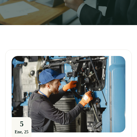
5
Ene, 25